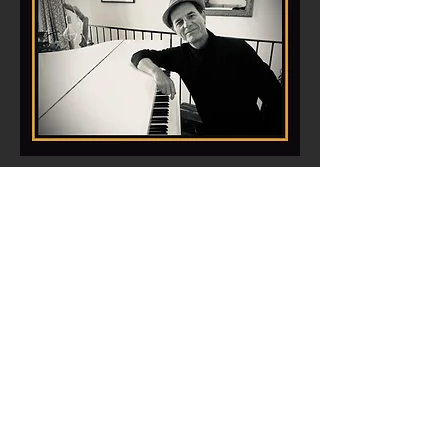
Roberto Crisafulli et Vincent Trouble ont créé en
2015 le duo éclectique « Les Savants de Marseille
», Violon et Accordéon, qui présente à la fois
compositions originales, standards de jazz,
musique classique affinée et mélodies populaires.
Leur parcours artistiques différents qui passent de
la musique baroque au répertoire traditionnel des
Balkans, de la chanson française à la musique de
spectacle, font de leur duo une expérience
originale, aux couleurs multiples et souvent
étonnantes. Un voyage musical...